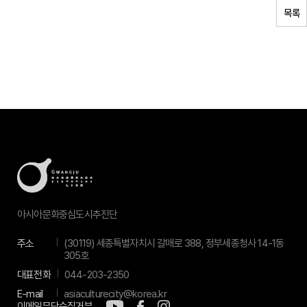
목록
아시아문화중심도시추진단
주소
(30119) 세종특별자치시 갈매로 388, 정부세종청사 14-1동
305호
대표전화
044-203-2350
E-mail
asiaculturecity@korea.kr
이메일무단수집거부