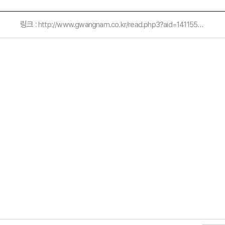
링크 :
http://www.gwangnam.co.kr/read.php3?aid=1411557772195504028