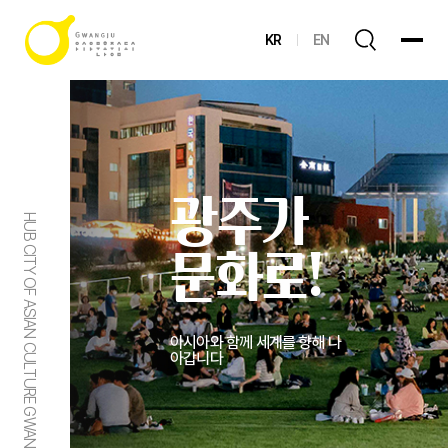
KR
EN
광주가
HUB CITY OF ASIAN CULTURE GWANGJU
문화로!
아시아와 함께 세계를 향해 나
아갑니다