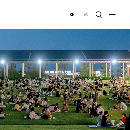
KR
EN