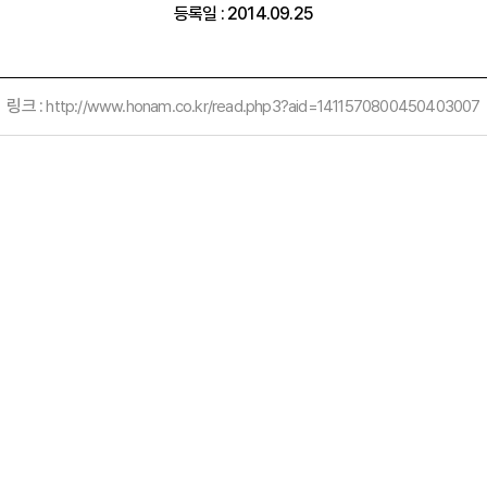
등록일 : 2014.09.25
링크 :
http://www.honam.co.kr/read.php3?aid=1411570800450403007