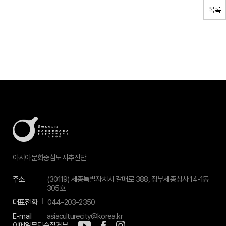
목록
아시아문화중심도시추진단
주소
(30119) 세종특별자치시 갈매로 388, 정부세종청사 14-1동
305호
대표전화
044-203-2350
E-mail
asiaculturecity@korea.kr
이메일무단수집거부