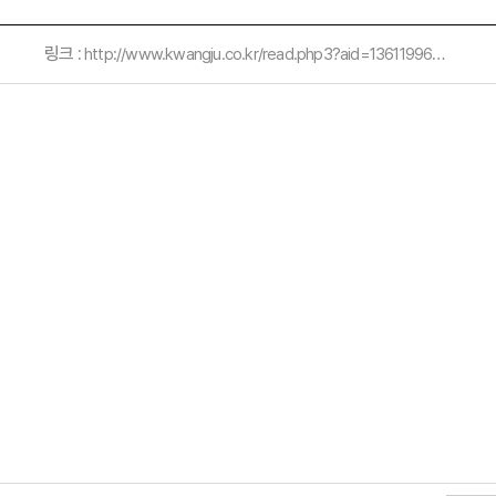
링크 :
http://www.kwangju.co.kr/read.php3?aid=1361199600489744007