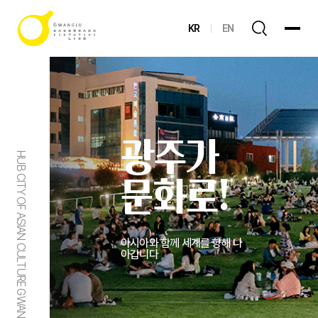
KR
EN
광주가
HUB CITY OF ASIAN CULTURE GWANGJU
문화로!
아시아와 함께 세계를 향해 나
아갑니다