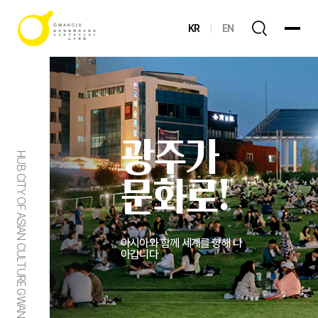
KR
EN
광주가
HUB CITY OF ASIAN CULTURE GWANGJU
문화로!
아시아와 함께 세계를 향해 나
아갑니다