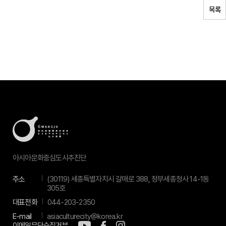
목록
아시아문화중심도시추진단
주소
(30119) 세종특별자치시 갈매로 388, 정부세종청사 14-1동
305호
대표전화
044-203-2350
E-mail
asiaculturecity@korea.kr
이메일무단수집거부