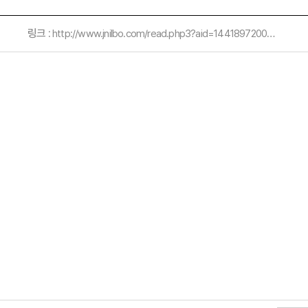
링크 :
http://www.jnilbo.com/read.php3?aid=1441897200477802080