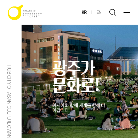
KR
EN
광주가
HUB CITY OF ASIAN CULTURE GWANGJU
문화로!
아시아와 함께 세계를 향해 나
아갑니다