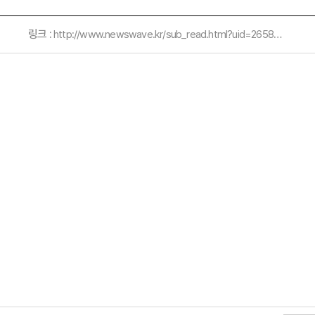
링크 :
http://www.newswave.kr/sub_read.html?uid=265888#