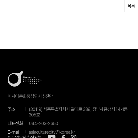
목록
아시아문화중심도시추진단
주소
(30119) 세종특별자치시 갈매로 388, 정부세종청사 14-1동
305호
대표전화
044-203-2350
E-mail
asiaculturecity@korea.kr
이메일무단수집거부