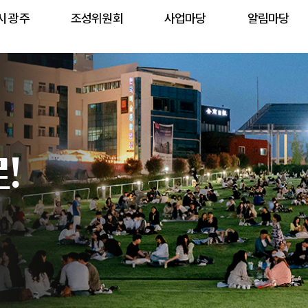
시 광주
조성위원회
사업마당
알림마당
!