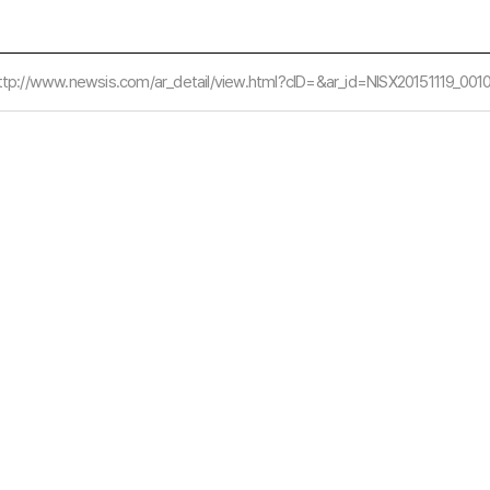
ttp://www.newsis.com/ar_detail/view.html?cID=&ar_id=NISX20151119_00