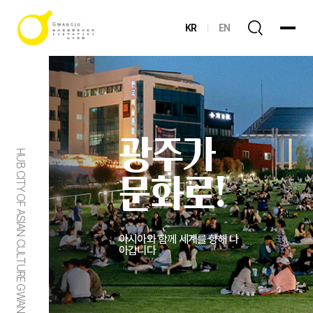
KR
EN
광주가
HUB CITY OF ASIAN CULTURE GWANGJU
문화로!
아시아와 함께 세계를 향해 나
아갑니다