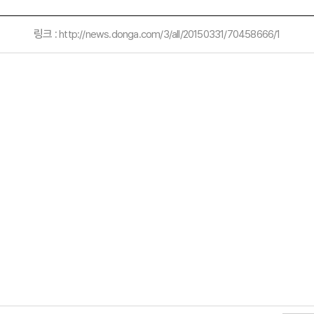
링크 :
http://news.donga.com/3/all/20150331/70458666/1