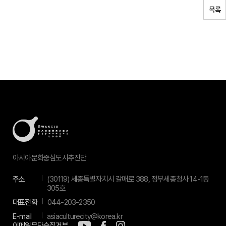
목록
아시아문화중심도시추진단
주소
(30119) 세종특별자치시 갈매로 388, 정부세종청사 14-1동
305호
대표전화
044-203-2350
E-mail
asiaculturecity@korea.kr
이메일무단수집거부