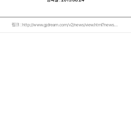
링크 :
http://www.gjdream.com/v2/news/view.html?news_type=201&uid=466418