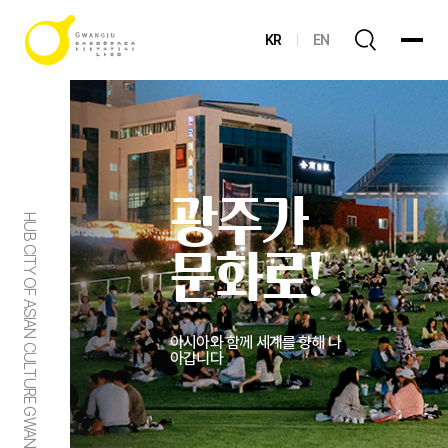
KR
EN
광주가
HUB CITY OF ASIAN CULTURE GWANGJU
문화로!
아시아와 함께 세계를 향해 나
아갑니다