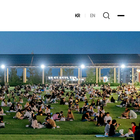
KR
EN