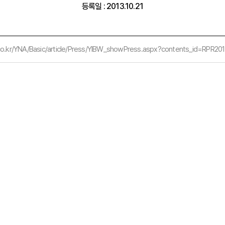
등록일 : 2013.10.21
co.kr/YNA/Basic/article/Press/YIBW_showPress.aspx?contents_id=RPR2