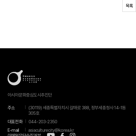
목록
아시아문화중심도시추진단
주소
(30119) 세종특별자치시 갈매로 388, 정부세종청사 14-1동
305호
대표전화
044-203-2350
E-mail
asiaculturecity@korea.kr
이메일무단수집거부