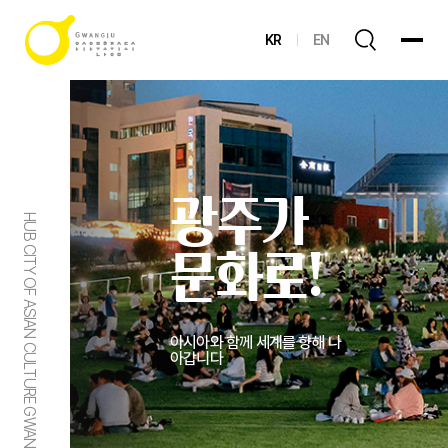
KR
EN
광주가
HUB CITY OF ASIAN CULTURE GWANGJU
문화로!
아시아와 함께 세계를 향해 나
아갑니다