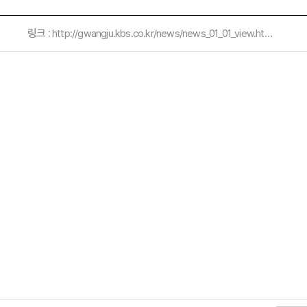
링크 :
http://gwangju.kbs.co.kr/news/news_01_01_view.html?no=3266051&find_date=20140327