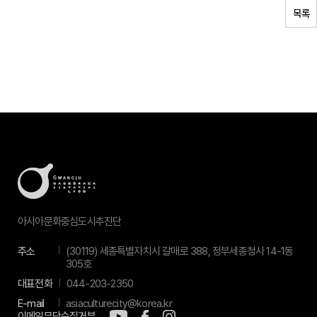
목록
아시아문화중심도시추진단
주소
(30119) 세종특별자치시 갈매로 388, 정부세종청사 14-1동
305호
대표전화
044-203-2350
E-mail
asiaculturecity@korea.kr
이메일무단수집거부