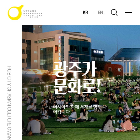
KR
EN
광주가
HUB CITY OF ASIAN CULTURE GWANGJU
문화로!
아시아와 함께 세계를 향해 나
아갑니다