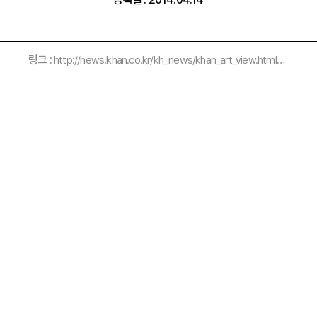
링크 :
http://news.khan.co.kr/kh_news/khan_art_view.html?artid=201404092107205&code=960313