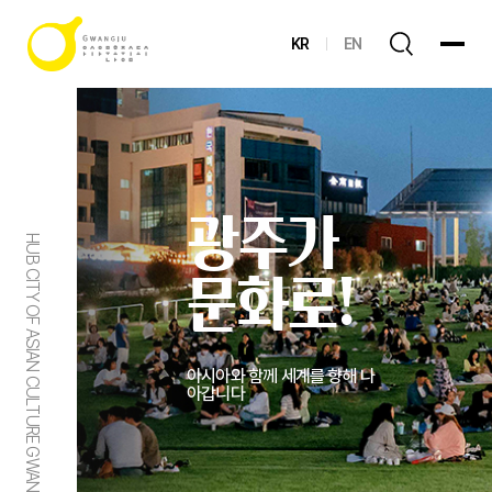
KR
EN
광주가
HUB CITY OF ASIAN CULTURE GWANGJU
문화로!
아시아와 함께 세계를 향해 나
아갑니다