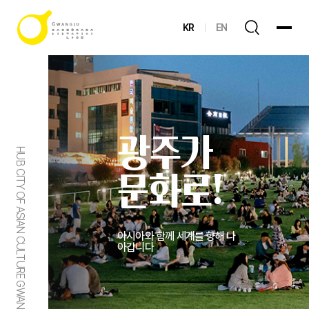
KR
EN
광주가
HUB CITY OF ASIAN CULTURE GWANGJU
문화로!
아시아와 함께 세계를 향해 나
아갑니다