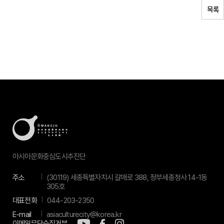
목록
아시아문화중심도시추진단
주소
(30119) 세종특별자치시 갈매로 388, 정부세종청사 14-1동
305호
대표전화
044-203-2350
E-mail
asiaculturecity@korea.kr
이메일무단수집거부