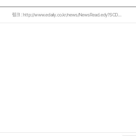
링크 :
http://www.edaily.co.kr/news/NewsRead.edy?SCD=JI71&newsid=02236966609568672&DCD=A407&OutLnkChk=Y