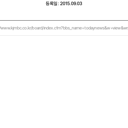
등록일 : 2015.09.03
://www.kjmbc.co.kr/board/index.cfm?bbs_name=todaynews&w=view&wr