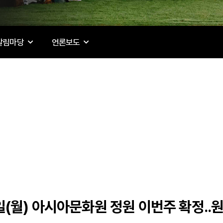
알림마당
언론보도
0일(월) 아시아문화원 정원 이번주 확정..원