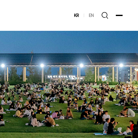
KR
EN