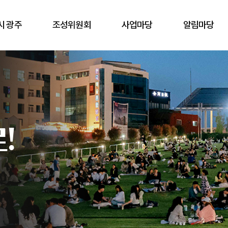
시 광주
조성위원회
사업마당
알림마당
!