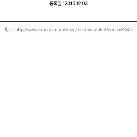
등록일 : 2015.12.03
링크 :
http://www.siminsori.com/news/articleView.html?idxno=81247