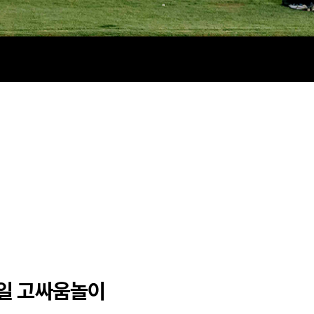
9일 고싸움놀이