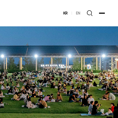
KR
EN