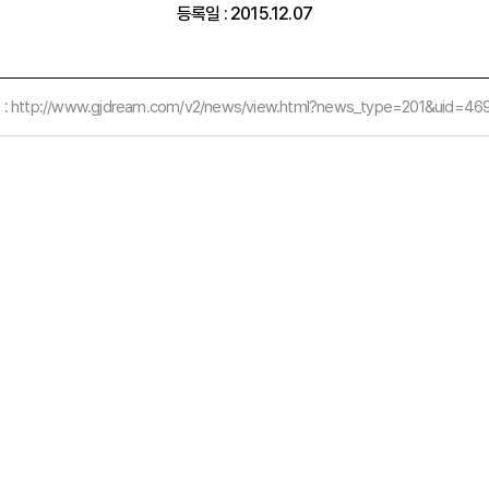
등록일 : 2015.12.07
:
http://www.gjdream.com/v2/news/view.html?news_type=201&uid=46