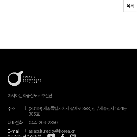
목록
아시아문화중심도시추진단
주소
(30119) 세종특별자치시 갈매로 388, 정부세종청사 14-1동
305호
대표전화
044-203-2350
E-mail
asiaculturecity@korea.kr
이메일무단수집거부