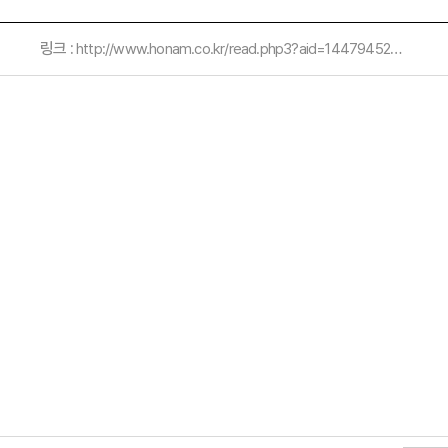
링크 :
http://www.honam.co.kr/read.php3?aid=1447945200480760021