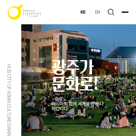
KR
EN
광주가
HUB CITY OF ASIAN CULTURE GWANGJU
문화로!
아시아와 함께 세계를 향해 나
아갑니다