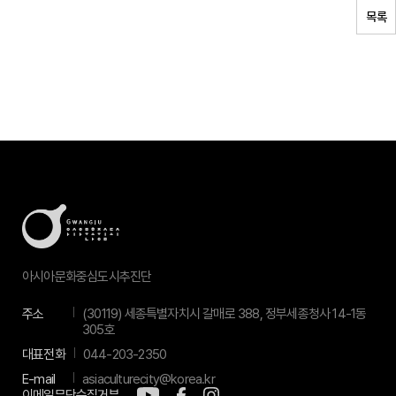
목록
아시아문화중심도시추진단
주소
(30119) 세종특별자치시 갈매로 388, 정부세종청사 14-1동
305호
대표전화
044-203-2350
E-mail
asiaculturecity@korea.kr
이메일무단수집거부