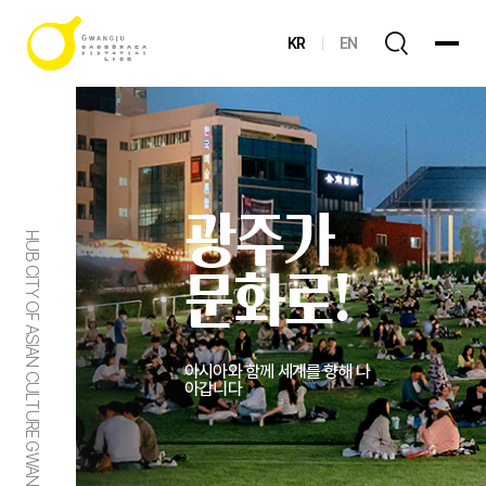
KR
EN
광주가
HUB CITY OF ASIAN CULTURE GWANGJU
문화로!
아시아와 함께 세계를 향해 나
아갑니다