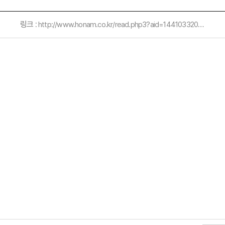
링크 :
http://www.honam.co.kr/read.php3?aid=1441033200475098001