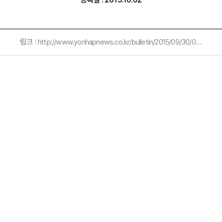
링크 :
http://www.yonhapnews.co.kr/bulletin/2015/09/30/0200000000AKR20150930072400054.HTML?input=1195m