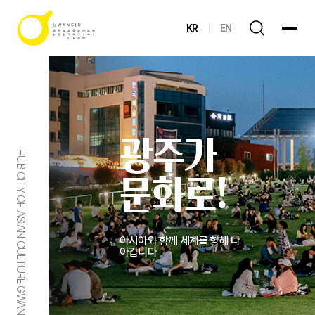
KR
EN
광주가
HUB CITY OF ASIAN CULTURE GWANGJU
문화로!
아시아와 함께 세계를 향해 나
아갑니다