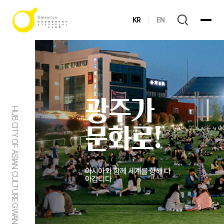
KR
EN
광주가
HUB CITY OF ASIAN CULTURE GWANGJU
문화로!
아시아와 함께 세계를 향해 나
아갑니다