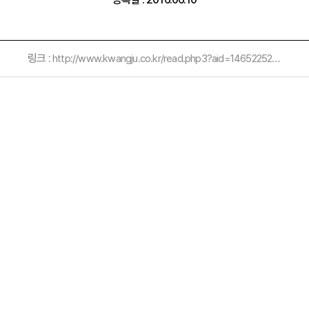
링크 :
http://www.kwangju.co.kr/read.php3?aid=1465225200578840007