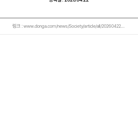
링크 :
www.donga.com/news/Society/article/all/20260422/133787571/1