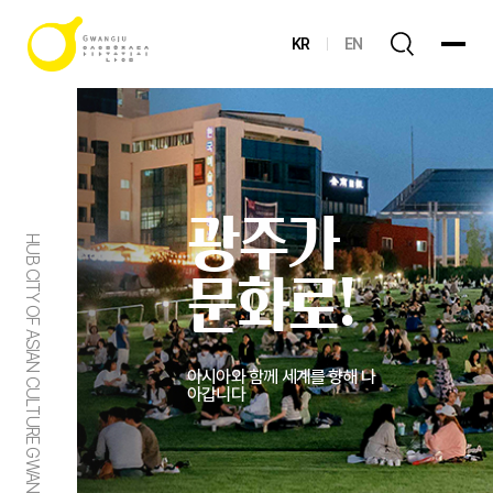
KR
EN
광주가
HUB CITY OF ASIAN CULTURE GWANGJU
문화로!
아시아와 함께 세계를 향해 나
아갑니다