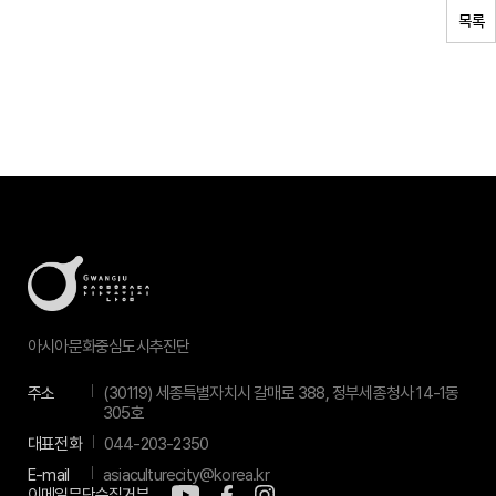
목록
아시아문화중심도시추진단
주소
(30119) 세종특별자치시 갈매로 388, 정부세종청사 14-1동
305호
대표전화
044-203-2350
E-mail
asiaculturecity@korea.kr
이메일무단수집거부