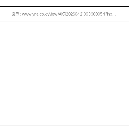
링크 :
www.yna.co.kr/view/AKR20260421093600054?input=1179m