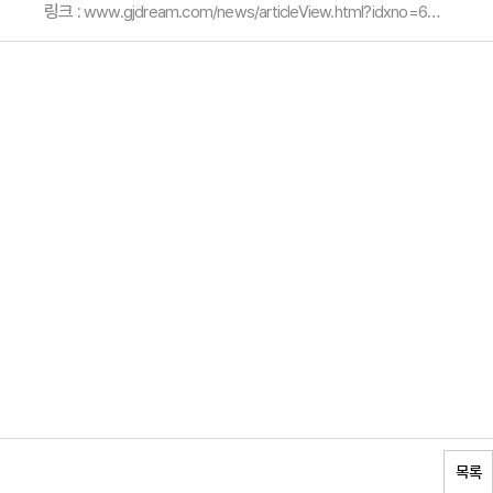
링크 :
www.gjdream.com/news/articleView.html?idxno=668659
목록