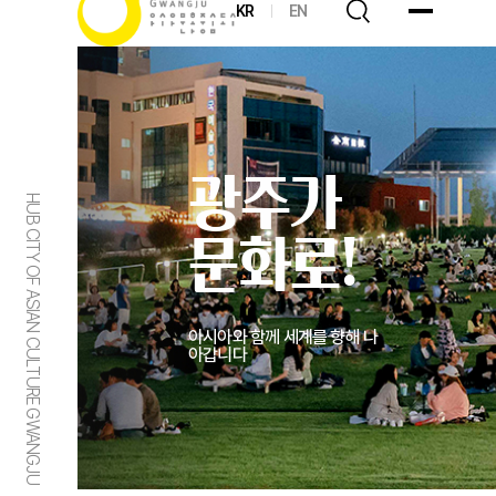
KR
EN
광주가
HUB CITY OF ASIAN CULTURE GWANGJU
문화로!
아시아와 함께 세계를 향해 나
아갑니다