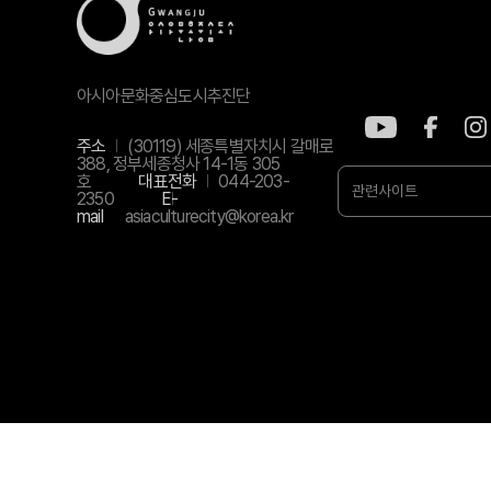
아시아문화중심도시추진단
주소
(30119) 세종특별자치시 갈매로
388, 정부세종청사 14-1동 305
호
대표전화
044-203-
관련사이트
2350
E-
mail
asiaculturecity@korea.kr