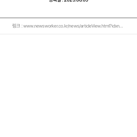
링크 :
www.newsworker.co.kr/news/articleView.html?idxno=379848