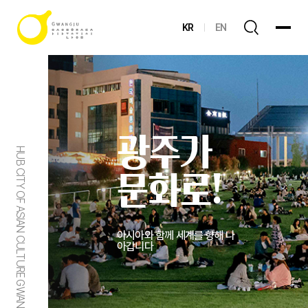
KR
EN
광주가
HUB CITY OF ASIAN CULTURE GWANGJU
문화로!
아시아와 함께 세계를 향해 나
아갑니다