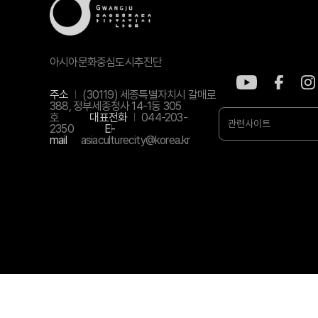
아시아문화중심도시추진단
주소
(30119) 세종특별자치시 갈매로
388, 정부세종청사 14-1동 305
호
대표전화
044-203-
관련사이트
2350
E-
mail
asiaculturecity@korea.kr