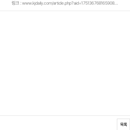
링크 :
www.kjdaily.com/article.php?aid=1751367681659083006
목록