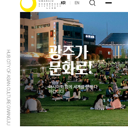
KR
EN
광주가
HUB CITY OF ASIAN CULTURE GWANGJU
문화로!
아시아와 함께 세계를 향해 나
아갑니다