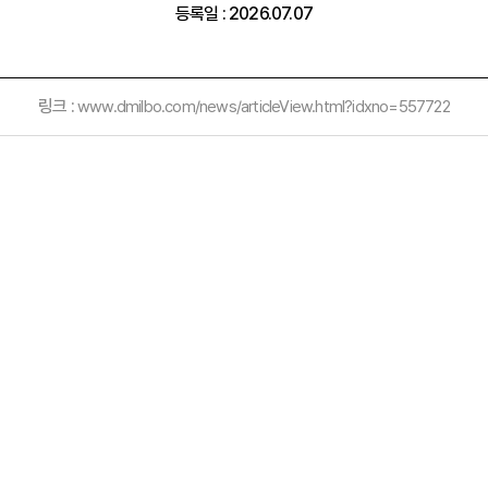
등록일 : 2026.07.07
링크 :
www.dmilbo.com/news/articleView.html?idxno=557722