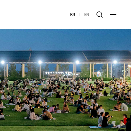
KR
EN