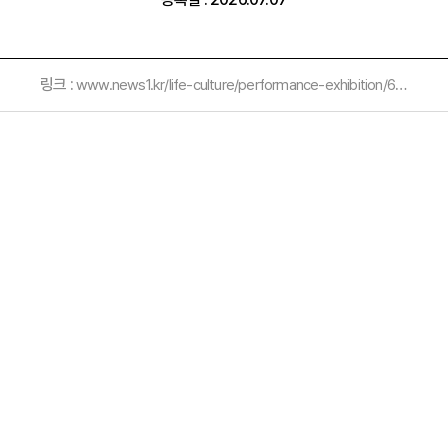
링크 :
www.news1.kr/life-culture/performance-exhibition/6219531