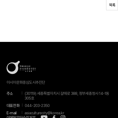
목록
아시아문화중심도시추진단
주소
(30119) 세종특별자치시 갈매로 388, 정부세종청사 14-1동
305호
대표전화
044-203-2350
E-mail
asiaculturecity@korea.kr
이메일무단수집거부