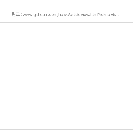
링크 :
www.gjdream.com/news/articleView.html?idxno=670130