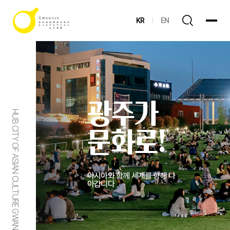
KR
EN
광주가
HUB CITY OF ASIAN CULTURE GWANGJU
문화로!
아시아와 함께 세계를 향해 나
아갑니다