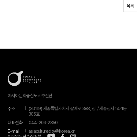
목록
아시아문화중심도시추진단
주소
(30119) 세종특별자치시 갈매로 388, 정부세종청사 14-1동
305호
대표전화
044-203-2350
E-mail
asiaculturecity@korea.kr
이메일무단수집거부