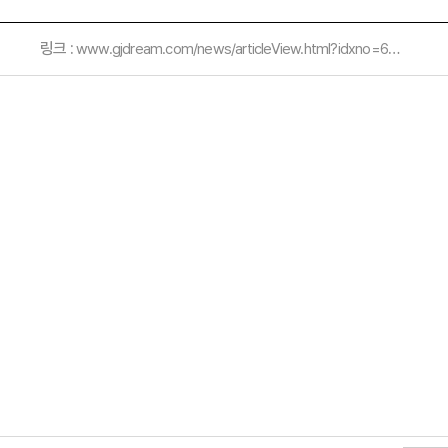
링크 :
www.gjdream.com/news/articleView.html?idxno=670090