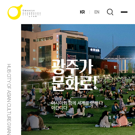
KR
EN
광주가
HUB CITY OF ASIAN CULTURE GWANGJU
문화로!
아시아와 함께 세계를 향해 나
아갑니다