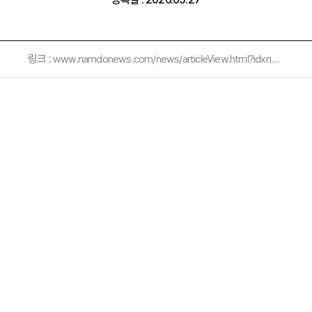
링크 :
www.namdonews.com/news/articleView.html?idxno=911798