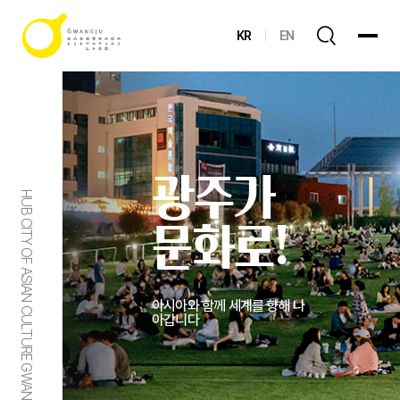
KR
EN
광주가
HUB CITY OF ASIAN CULTURE GWANGJU
문화로!
아시아와 함께 세계를 향해 나
아갑니다