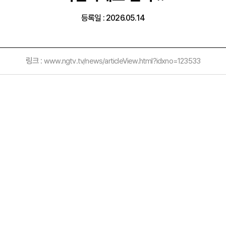
등록일 : 2026.05.14
링크 :
www.ngtv.tv/news/articleView.html?idxno=123533