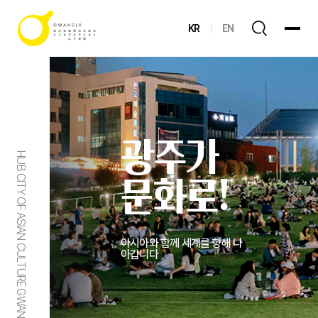
KR
EN
광주가
HUB CITY OF ASIAN CULTURE GWANGJU
문화로!
아시아와 함께 세계를 향해 나
아갑니다