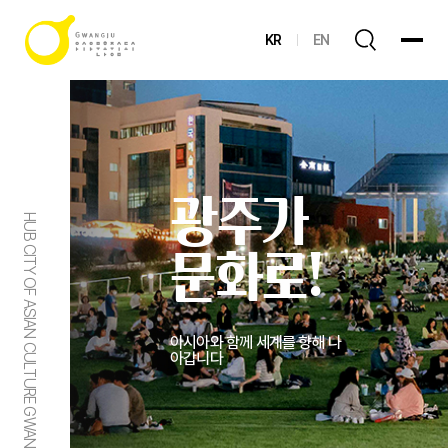
KR
EN
광주가
HUB CITY OF ASIAN CULTURE GWANGJU
문화로!
아시아와 함께 세계를 향해 나
아갑니다