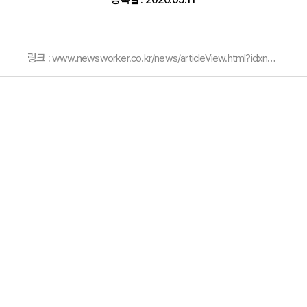
링크 :
www.newsworker.co.kr/news/articleView.html?idxno=425822