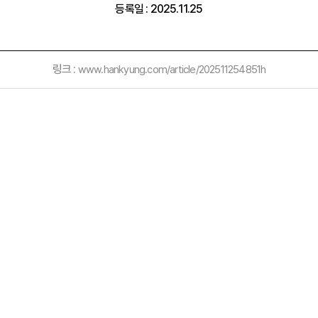
등록일 : 2025.11.25
링크 :
www.hankyung.com/article/202511254851h