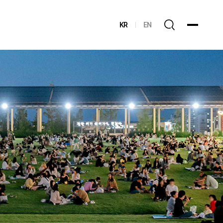
KR
EN