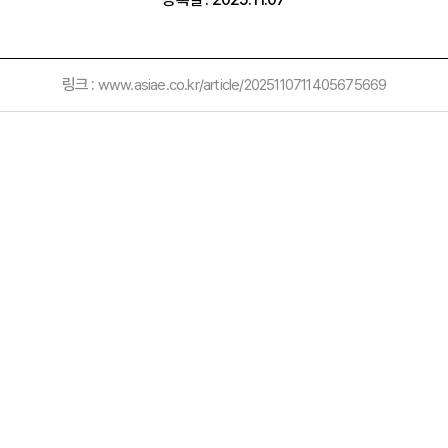
링크 :
www.asiae.co.kr/article/2025110711405675669