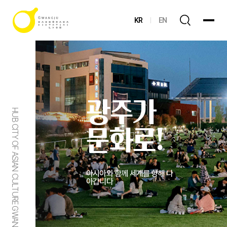
KR
EN
광주가
HUB CITY OF ASIAN CULTURE GWANGJU
문화로!
아시아와 함께 세계를 향해 나
아갑니다