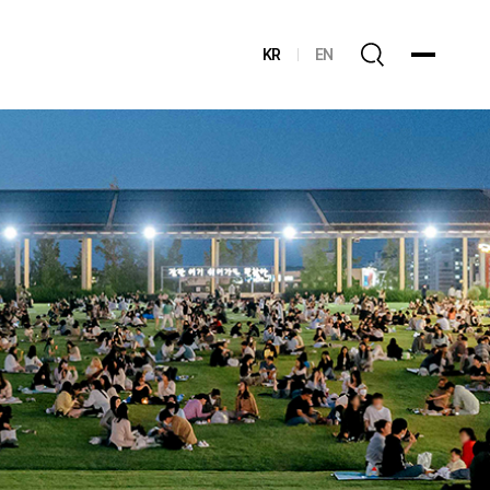
KR
EN