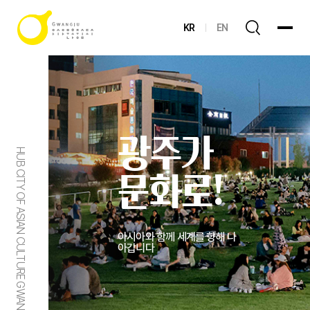
KR
EN
광주가
HUB CITY OF ASIAN CULTURE GWANGJU
문화로!
아시아와 함께 세계를 향해 나
아갑니다