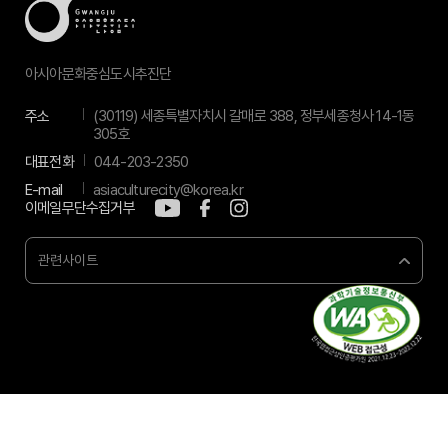
아시아문화중심도시추진단
주소
(30119) 세종특별자치시 갈매로 388, 정부세종청사 14-1동
305호
대표전화
044-203-2350
E-mail
asiaculturecity@korea.kr
이메일무단수집거부
관련사이트