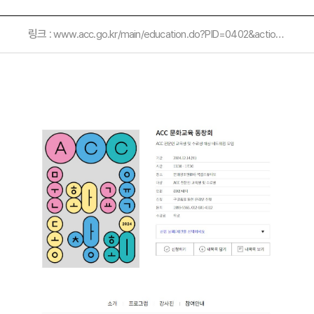
링크 :
www.acc.go.kr/main/education.do?PID=0402&action=Read&bnkey=EM_0000008055