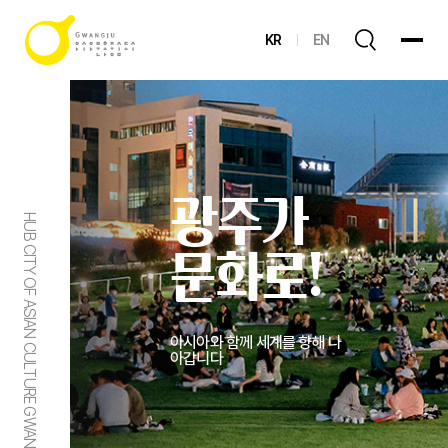
KR
EN
광주가
HUB CITY OF ASIAN CULTURE GWANGJU
문화로!
아시아와 함께 세계를 향해 나
아갑니다