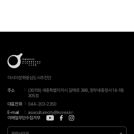
아시아문화중심도시추진단
주소
(30119) 세종특별자치시 갈매로 388, 정부세종청사 14-1동
305호
대표전화
044-203-2350
E-mail
asiaculturecity@korea.kr
이메일무단수집거부
관련사이트