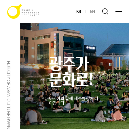
KR
EN
광주가
HUB CITY OF ASIAN CULTURE GWANGJU
문화로!
아시아와 함께 세계를 향해 나
아갑니다