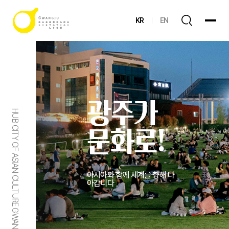
KR
EN
광주가
HUB CITY OF ASIAN CULTURE GWANGJU
문화로!
아시아와 함께 세계를 향해 나
아갑니다