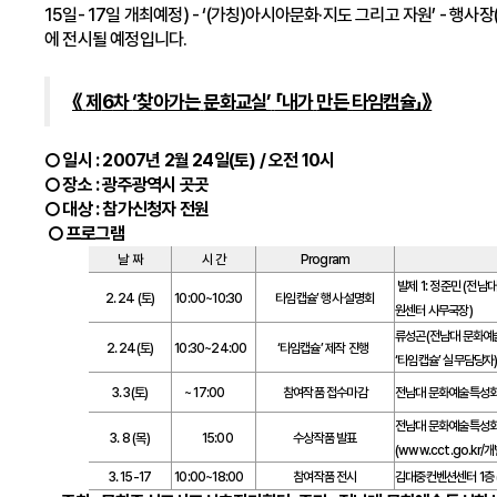
15일- 17일 개최예정) - ‘(가칭)아시아문화·지도 그리고 자원’ - 행
에 전시될 예정입니다.
《
제
6
차
‘찾아가는
문화교실’
「내가
만든
타임캡슐」》
○
일시
: 2007
년
2
월
24
일
(
토
) /
오전
10
시
○
장소
:
광주광역시
곳곳
○
대상
:
참가신청자
전원
○
프로그램
날 짜
시 간
Program
발제 1: 정준민 (전
2. 24 (토)
10:00~10:30
타임캡슐’ 행사 설명회
원센터 사무국장)
류성곤(전남대 문화
2. 24(토)
10:30~24:00
‘타임캡슐’ 제작 진행
‘타임캡슐’ 실무담당자
3. 3(토)
~ 17:00
참여작품 접수마감
전남대 문화예술특성화
전남대 문화예술특성화
3. 8 (목)
15:00
수상작품 발표
(www.cct.go.kr/
3. 15-17
10:00~18:00
참여작품 전시
김대중컨벤션센터 1층 