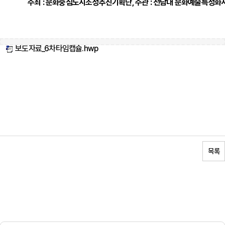
주최
:
문화중심도시조성추진기획단,
주관
:
전남대
문화예술특성화
보도자료_6차타임캡슐.hwp
목록