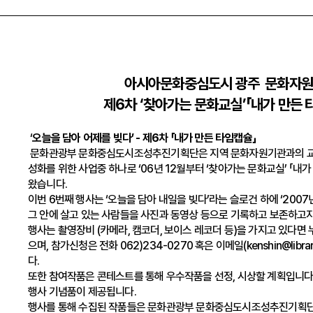
아시아문화중심도시 광주 문화자
제6차 ‘찾아가는 문화교실’「내가 만든 
‘
오늘을
담아
어제를
빚다’
-
제
6
차
「내가
만든
타임캡슐」
문화관광부 문화중심도시조성추진기획단은 지역 문화자원기관과의 교류
성화를 위한 사업중 하나로 ‘06년 12월부터 ‘찾아가는 문화교실’ 「내
왔습니다.
이번 6번째 행사는 ‘오늘을 담아 내일을 빚다’라는 슬로건 하에 ‘2007
그 안에 살고 있는 사람들을 사진과 동영상 등으로 기록하고 보존하고자
행사는 촬영장비 (카메라, 캠코더, 보이스 레코더 등)을 가지고 있다면
으며, 참가신청은 전화 062)234-0270 혹은 이메일(kenshin@librar
다.
또한 참여작품은 콘테스트를 통해 우수작품을 선정, 시상할 계획입니다
행사 기념품이 제공됩니다.
행사를 통해 수집된 작품들은 문화관광부 문화중심도시조성추진기획단