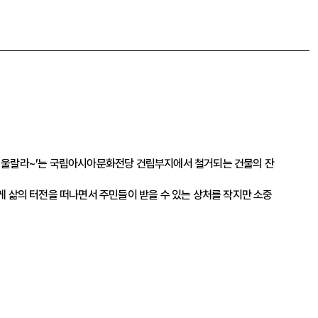
랄라~울랄라~’는 국립아시아문화전당 건립부지에서 철거되는 건물의 잔
게 삶의 터전을 떠나면서 주민들이 받을 수 있는 상처를 작지만 소중