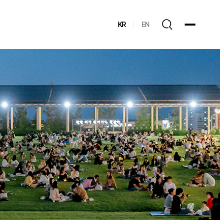
KR
EN