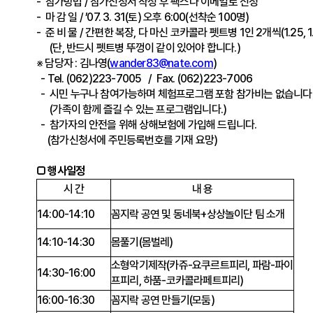
- 참가방법 / 참가신청서 작성 후 팩스나 이메일로 신청
- 마 감 일 / ’07. 3. 31(토) 오후 6:00(선착순 100명)
- 준 비 물 / 간편한 복장, 다 마신 코카콜라 펫트병 1인 2개씩(1.25, 1.
(단, 반드시 펫트병 뚜껑이 같이 있어야 합니다.)
※ 담당자 : 김나영(
wander83@nate.com
)
- Tel. (062)223-7005 / Fax. (062)223-7006
- 시민 누구나 참여가능하며 체험프로그램 포함 참가비는 없습니다
(가족이 함께 즐길 수 있는 프로그램입니다.)
- 참가자의 안전을 위해 상해보험에 가입해 드립니다.
(참가신청서에 주민등록번호를 기재 요망)
□ 행사일정
시 간
내 용
14:00-14:10
꼼지락 공연 및 동네북+상상놀이단 팀 소개
14:10-14:30
몸풀기(몸벌레)
소형악기제작(카쥬-요쿠르트피리, 파람-파이
14:30-16:00
프피리, 하품-코카콜라페트피리)
16:00-16:30
꼼지락 공연 만들기(모둠)