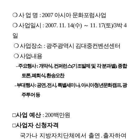
❍ 사 업 명 : 2007 아시아 문화포럼사업
❍ 사업일시 : 2007. 11. 14(수) ～ 11. 17(토)/3박 4
일
❍
사업장소 : 광주광역시 김대중컨벤션센터
❍ 사업내용
- 주요행사 : 개막식, 컨퍼런스(기조발제 및 각 분과별), 종합
토론, 폐회식, 환송오찬
- 부대행사 :
공연, 전시, 특별세미나, 아시아청년문화캠프, 광
주투어 등
□사업 예산
: 200백만원
□사업자 신청자격
­ 국가나 지방자치단체에서 출연․출자하여