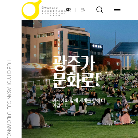
KR
EN
광주가
HUB CITY OF ASIAN CULTURE GWANGJU
문화로!
아시아와 함께 세계를 향해 나
아갑니다