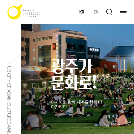
KR
EN
광주가
HUB CITY OF ASIAN CULTURE GWANGJU
문화로!
아시아와 함께 세계를 향해 나
아갑니다