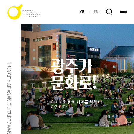
KR
EN
광주가
HUB CITY OF ASIAN CULTURE GWANGJU
문화로!
아시아와 함께 세계를 향해 나
아갑니다