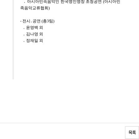
․ 아시아민속음악인 한국명인명창 초청공연 (아시아민
족음악교류협회)
- 전시․공연 (총3팀)
․ 윤영백 외
․ 김나영 외
․ 정재일 외
목록