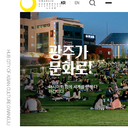
KR
EN
광주가
HUB CITY OF ASIAN CULTURE GWANGJU
문화로!
아시아와 함께 세계를 향해 나
아갑니다