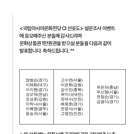
<국립아시아문화전당 CI 선호도> 설문조사 이벤트
에 응모해주신 분들께 감사드리며
문화상품권 1만원권을 받으실 분들을 다음과 같이
발표합니다. 축하드립니다. ^^
장범순(경기)
고수연(서울)
이채화(대구)
이은희(강원)
유은의(충남)
이지현(경기)
김수민(충북)
우신명(서울)
강오덕(전남)
유미나(대전)
전창순(경기)
조성준(강원)
전덕수(인천)
김광식(경기)
이하나(서울)
배원호(경기)
이혜명(광주)
전영식(서울)
윤승규(서울)
고영진(인천)