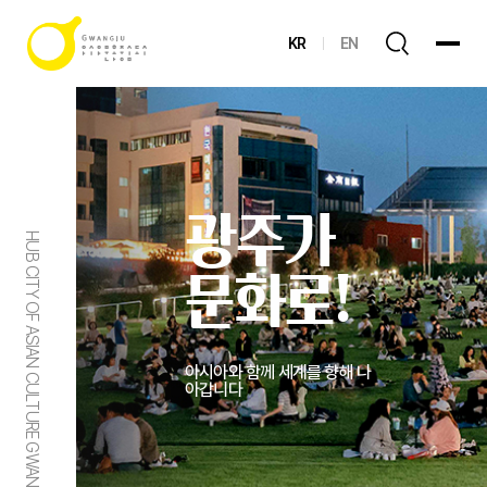
KR
EN
광주가
HUB CITY OF ASIAN CULTURE GWANGJU
문화로!
아시아와 함께 세계를 향해 나
아갑니다