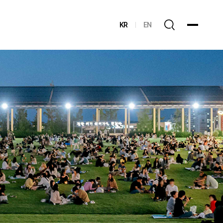
KR
EN