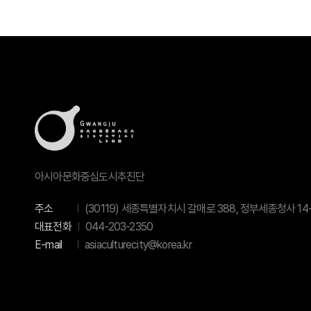
아시아문화중심도시추진단
주소
(30119) 세종특별자치시 갈매로 388, 정부세종청사 14-
대표전화
044-203-2350
E-mail
asiaculturecity@korea.kr