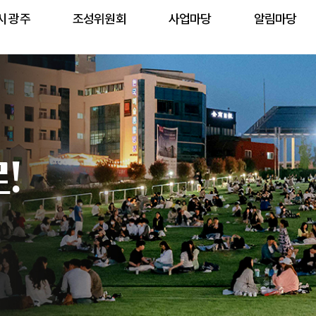
시 광주
조성위원회
사업마당
알림마당
!