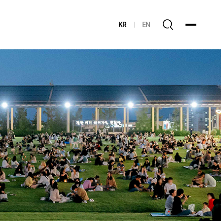
KR
EN