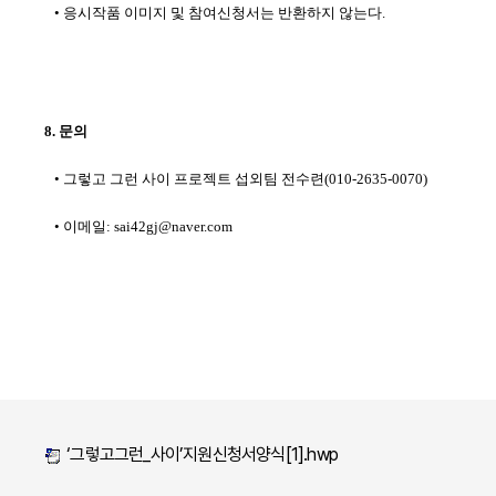
• 응시작품 이미지 및 참여신청서는 반환하지 않는다.
8. 문의
•
그렇고 그런 사이 프로젝트 섭외팀 전수련(010-2635-0070)
•
이메일: sai42gj@naver.com
‘그렇고그런_사이’지원신청서양식[1].hwp