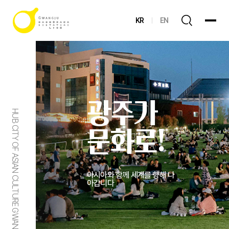
KR
EN
광주가
HUB CITY OF ASIAN CULTURE GWANGJU
문화로!
아시아와 함께 세계를 향해 나
아갑니다